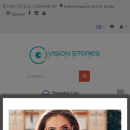
2102713226, 2104404747
Καταστήματα στη Ν. Ιωνία
Ωράριο
Shopping Cart
0 προϊόν(τα) - 0,00€
Κατηγορίες