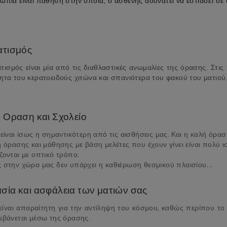
πία είναι πάθηση στην οποία, ο ασθενής αδυνατεί να εστιάσει σε αν
ατισμός
τισμός είναι μία από τις διαθλαστικές ανωμαλίες της όρασης. Στις
τα του κερατοειδούς χιτώνα και σπανιότερα του φακού του ματιού. Ε
ή Οραση και Σχολείο
ίναι ίσως η σημαντικότερη από τις αισθήσεις μας. Και η καλή όρασ
 όρασης και μάθησης με βάση μελέτες που έχουν γίνει είναι πολύ ι
ονται με οπτικό τρόπο.
στην χώρα μας δεν υπάρχει η καθιέρωση θεσμικού πλαισίου...
σία και ασφάλεια των ματιών σας
είναι απαραίτητη για την αντίληψη του κόσμου, καθώς περίπου 
μβάνεται μέσω της όρασης.