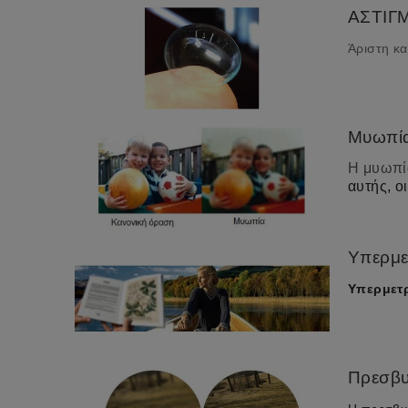
ΑΣΤΙΓ
Άριστη κα
Μυωπί
Η μυωπί
αυτής, ο
Υπερμε
Υπερμετ
Πρεσβ