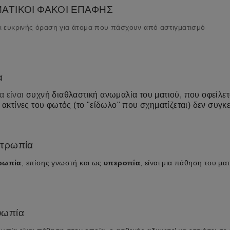
ΜΑΤΙΚΟΙ ΦΑΚΟΙ ΕΠΑΦΗΣ
ι ευκρινής όραση για άτομα που πάσχουν από αστιγματισμό
α
α είναι
συχνή διαθλαστική ανωμαλία του ματιού, που οφείλετα
ι ακτίνες του φωτός (το "είδωλο" που σχηματίζεται) δεν συγκ
τρωπία
ρωπία
, επίσης γνωστή και ως
υπεροπία
, είναι μια πάθηση του ματ
υωπία