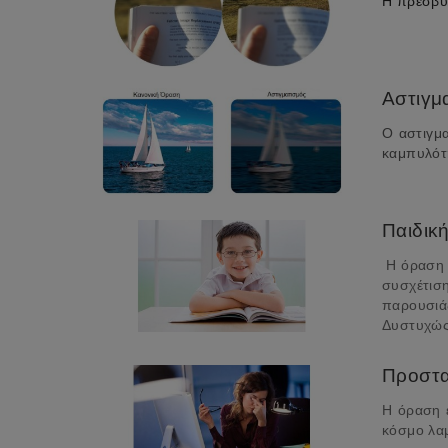
Η πρεσβυω
Αστιγμ
Ο αστιγμα
καμπυλότη
Παιδικ
Η όραση ε
συσχέτιση
παρουσιάζ
Δυστυχώς 
Προστα
Η όραση 
κόσμο λα