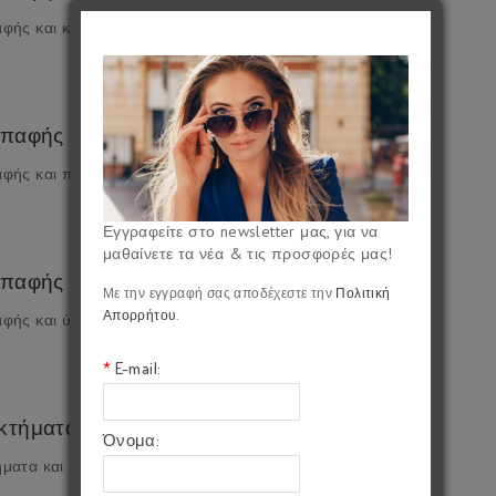
φής και κολύμπι ....
παφής και παιδιά
ής και παιδιά .......
Εγγραφείτε στο newsletter μας, για να
μαθαίνετε τα νέα & τις προσφορές μας!
επαφής και ύπνος
Με την εγγραφή σας αποδέχεστε την
Πολιτική
Απορρήτου
.
φής και ύπνος .......
*
E-mail:
κτήματα και μειονεκτήματα φακών επαφής
Όνομα:
ήματα και μειονεκτήματα φακών επαφής