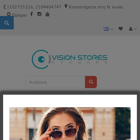
2102713226, 2104404747
Καταστήματα στη Ν. Ιωνία
Ωράριο
Shopping Cart
0 προϊόν(τα) - 0,00€
Κατηγορίες
ΓΥΑΛΙΑ ΗΛΙΟΥ