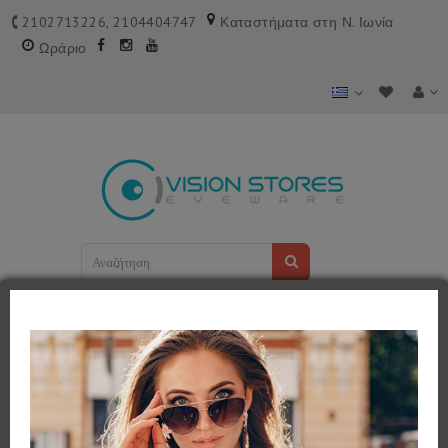
2102713226, 2104404747
Καταστήματα στη Ν. Ιωνία
Ωράριο
Shopping Cart
0 προϊόν(τα) - 0,00€
Κατηγορίες