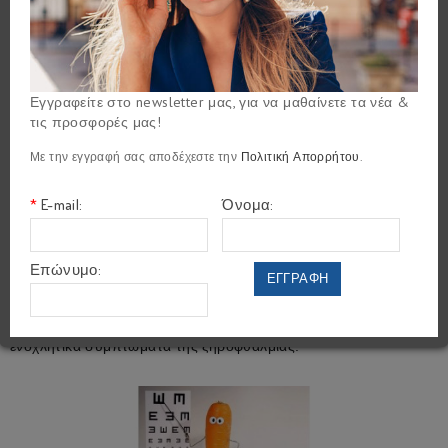
Tips για τη φροντίδα των ματιών σας!
Blog
Tips για τη φροντίδα των ματιών σας!
Εγγραφείτε στο newsletter μας, για να μαθαίνετε τα νέα &
τις προσφορές μας!
Με την εγγραφή σας αποδέχεστε την
Πολιτική Απορρήτου
.
*
E-mail:
Όνομα:
Επώνυμο:
ΕΓΓΡΑΦΗ
Tips για τη φροντίδα των ματιών σας!
Μια χούφτα ξηροί καρποί ημερησίως αρκούν για να μειώσουν τα
ενοχλητικά συμπτώματα της ξηροφθαλμίας.