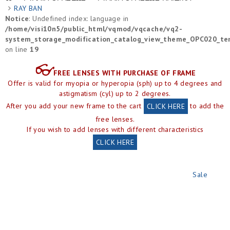
RAY BAN
Notice
: Undefined index: language in
/home/visi10n5/public_html/vqmod/vqcache/vq2-
system_storage_modification_catalog_view_theme_OPC020_tem
on line
19
👓
FREE LENSES WITH PURCHASE OF FRAME
Offer is valid for myopia or hyperopia (sph) up to 4 degrees and
astigmatism (cyl) up to 2 degrees.
After you add your new frame to the cart
to add the
CLICK HERE
free lenses.
If you wish to add lenses with different characteristics
CLICK HERE
Sale