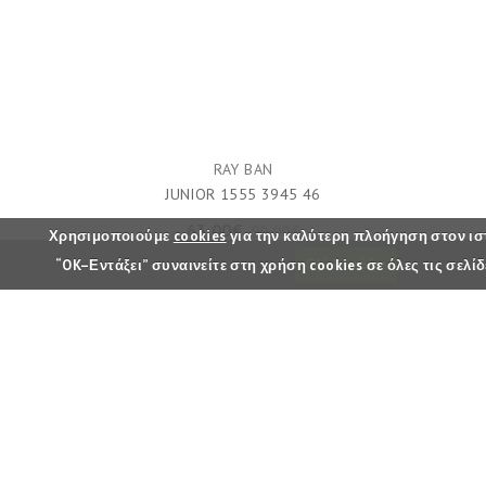
RAY BAN
JUNIOR 1555 3945 46
63,00€
90,00€
Χρησιμοποιούμε
cookies
για την καλύτερη πλοήγηση στον ι
“OK–Εντάξει” συναινείτε στη χρήση cookies σε όλες τις σελίδ
ΟΚ-Εντάξει